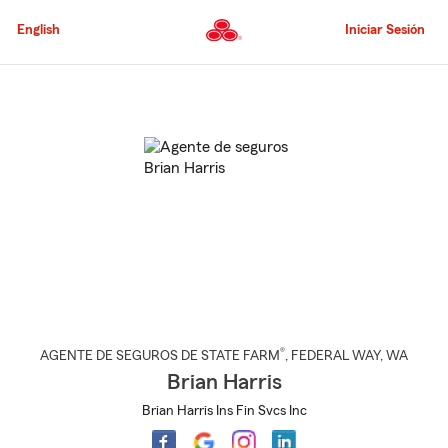
Pasar
al
English
Iniciar Sesión
contenido
principal
Comienzo
del
contenido
principal
®
AGENTE DE SEGUROS DE STATE FARM
,
FEDERAL WAY
, WA
Brian Harris
Brian Harris Ins Fin Svcs Inc