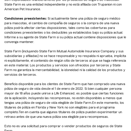
State Farm es una entidad independiente y no está afiliada con Trupanion ni con
American Pet Insurance.
Condiciones preexistentes:
Si actualmente tiene una póliza de seguro médico
para mascotas, el cambio de compañía de seguros o la compra de una nueva
póliza podría afectar ciertas disposiciones, tales como las coberturas para
condiciones preexistentes o los deducibles ya establecidos bajo su póliza actual.
Informe a su agente de State Farm si su póliza actual contiene disposiciones que le
convenga mantener.
State Farm (incluyendo State Farm Mutual Automobile Insurance Company y sus
subsidiarias y afiliadas) no se hace responsable y no respalda ni aprueba, implícita
ni explícitamente, el contenido de ningún sitio de terceros al que se haga referencia
en este material. Los productos y servicios son ofrecidos por terceros y State
Farm no garantiza la mercantabilidad, la idoneidad ni la calidad de los productos y
servicios de terceros.
Beneficio disponible para los clientes de State Farm que han comprado una nueva
póliza de seguro de vida desde el 1 de enero de 2022. Si bien cualquier persona
mayor de 18 años puede unirse a Life Enhanced, es posible que ciertas funciones
de la aplicación, incluyendo las recompensas, no estén disponibles a menos que
tengas una póliza de seguro de vida elegible de State Farm.En este momento, los
titulares de póliza en Florida y New York no son elegibles para el programa
completo.Ten en cuenta que algunos titulares de póliza pueden experimentar un
retraso antes de que una nueva póliza sea elegible para recompensas.
Esto no es una solicitud para comprar o vender productos de seguros de State
Farm.