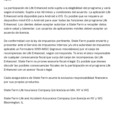
La participación de Life Enhanced está sujeta a la elegibilidad del programa y varía
según el estado. Sujeto a los términos y condiciones del acuerdo. La aplicación Life
Enhanced está disponible para Android e iOS. Es posible que se requiera un
dispositivo móvil iOS o Android para usar todas las funciones del programa Life
Enhanced. Los clientes deben aceptar autorizar a State Farm a recopilar datos
sobre salud y bienestar. Los usuarios de aplicaciones móviles deben aceptar un
acuerdo de licencia.
De conformidad con la ley de impuestos pertinente, State Farm puede enviarte y
presentar ante el Servicio de Impuestos Internos y/u otra autoridad de impuestos
aplicable un Formulario 1099-MISC (ingresos misceláneos) por el canje de
recompensas de Life Enhanced, según corresponda. Tú eres el único responsable
de cualquier consecuencia fiscal que surja del canje de recompensas de Life
Enhanced. State Farm no provee asesoría fiscal ni legal. Es posible que desees
discutir las posibles consecuencias fiscales de tu participación en el programa Life
Enhanced con un asesor fiscal o legal.
Cada aseguradora de State Farm asume la exclusiva responsabilidad financiera
por sus propios productos.
State Farm Life Insurance Company (sin licencia en MA, NY ni WI)
State Farm Life and Accident Assurance Company (con licencia en NY y WI)
Bloomington, IL