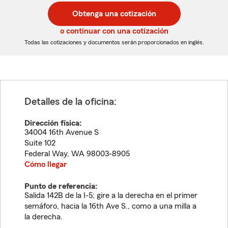
postal
postal
Obtenga una cotización
de
de
5
5
o continuar con una cotización
dígitos
dígitos
Todas las cotizaciones y documentos serán proporcionados en inglés.
Detalles de la oficina:
Dirección física:
34004 16th Avenue S
Suite 102
Federal Way
,
WA
98003-8905
Cómo llegar
Punto de referencia:
Salida 142B de la I-5; gire a la derecha en el primer
semáforo, hacia la 16th Ave S., como a una milla a
la derecha.