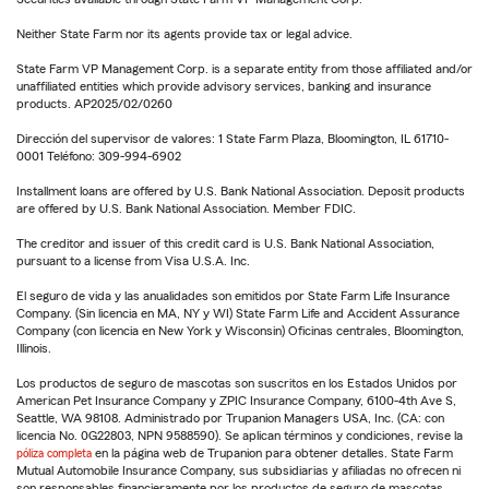
Neither State Farm nor its agents provide tax or legal advice.
State Farm VP Management Corp. is a separate entity from those affiliated and/or
unaffiliated entities which provide advisory services, banking and insurance
products. AP2025/02/0260
Dirección del supervisor de valores: 1 State Farm Plaza, Bloomington, IL 61710-
0001 Teléfono: 309-994-6902
Installment loans are offered by U.S. Bank National Association. Deposit products
are offered by U.S. Bank National Association. Member FDIC.
The creditor and issuer of this credit card is U.S. Bank National Association,
pursuant to a license from Visa U.S.A. Inc.
El seguro de vida y las anualidades son emitidos por State Farm Life Insurance
Company. (Sin licencia en MA, NY y WI) State Farm Life and Accident Assurance
Company (con licencia en New York y Wisconsin) Oficinas centrales, Bloomington,
Illinois.
Los productos de seguro de mascotas son suscritos en los Estados Unidos por
American Pet Insurance Company y ZPIC Insurance Company, 6100-4th Ave S,
Seattle, WA 98108. Administrado por Trupanion Managers USA, Inc. (CA: con
licencia No. 0G22803, NPN 9588590). Se aplican términos y condiciones, revise la
póliza completa
en la página web de Trupanion para obtener detalles. State Farm
Mutual Automobile Insurance Company, sus subsidiarias y afiliadas no ofrecen ni
son responsables financieramente por los productos de seguro de mascotas.