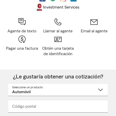
Investment Services
Agente de texto
Llamar al agente
Email al agente
Pagar una factura
Obtén una tarjeta
de identificación
¿Le gustaría obtener una cotización?
Seleccione un producto
Seleccione
un
nombre
de
producto
del
Código postal
Ingresa
Ingresa
_____
menú
un
un
desplegable
código
código